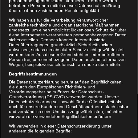
personenbezogenen Daten informieren. Ferner werden
betroffene Personen mittels dieser Datenschutzerklärung
über die ihnen zustehenden Rechte aufgeklärt.
Wir haben als für die Verarbeitung Verantwortlicher
Training:
zahlreiche technische und organisatorische Maßnahmen
umgesetzt, um einen möglichst lückenlosen Schutz der über
Dienstag: 17:00 – 18:30
diese Internetseite verarbeiteten personenbezogenen Daten
sicherzustellen. Dennoch können Internetbasierte
Datenübertragungen grundsätzlich Sicherheitslücken
Freitag: 16:30 – 18:00
aufweisen, sodass ein absoluter Schutz nicht gewährleistet
werden kann. Aus diesem Grund steht es jeder betroffenen
Trainerteam
Person frei, personenbezogene Daten auch auf alternativen
Wegen, beispielsweise telefonisch, an uns zu übermitteln.
Louis
und Justin
Begriffsbestimmungen
Die Datenschutzerklärung beruht auf den Begrifflichkeiten,
die durch den Europäischen Richtlinien- und
Verordnungsgeber beim Erlass der Datenschutz-
Grundverordnung (DS-GVO) verwendet wurden. Unsere
Datenschutzerklärung soll sowohl für die Öffentlichkeit als
auch für unsere Kunden und Geschäftspartner einfach lesbar
Über uns
und verständlich sein. Um dies zu gewährleisten, möchten
wir vorab die verwendeten Begrifflichkeiten erläutern.
#verein #sport #freunde #fussball #volleyball
#bsv-lockwitzgrund #leben #bunt #familie
Wir verwenden in dieser Datenschutzerklärung unter
anderem die folgenden Begriffe:
#aerobic #zusammenhalt #tolerant #dresden