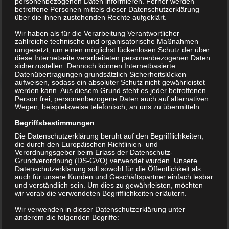
personenbezogenen Daten informieren. Ferner werden
betroffene Personen mittels dieser Datenschutzerklärung
über die ihnen zustehenden Rechte aufgeklärt.
Wir haben als für die Verarbeitung Verantwortlicher
Das Vereinsgelände namens „Gerhard-Müller-
zahlreiche technische und organisatorische Maßnahmen
Sportstätte“ liegt am südlichsten Zipfel von
umgesetzt, um einen möglichst lückenlosen Schutz der über
diese Internetseite verarbeiteten personenbezogenen Daten
Dresden. Es besteht aus einem
sicherzustellen. Dennoch können Internetbasierte
Kunstrasenplatz, der im Jahr 2014 erneuert
Datenübertragungen grundsätzlich Sicherheitslücken
aufweisen, sodass ein absoluter Schutz nicht gewährleistet
wurde, 2 Beachvolleyball-Feldern und einem
werden kann. Aus diesem Grund steht es jeder betroffenen
Basketball-Asche-Platz.
Person frei, personenbezogene Daten auch auf alternativen
Wegen, beispielsweise telefonisch, an uns zu übermitteln.
Begriffsbestimmungen
Die Datenschutzerklärung beruht auf den Begrifflichkeiten,
die durch den Europäischen Richtlinien- und
Verordnungsgeber beim Erlass der Datenschutz-
Grundverordnung (DS-GVO) verwendet wurden. Unsere
Datenschutzerklärung soll sowohl für die Öffentlichkeit als
auch für unsere Kunden und Geschäftspartner einfach lesbar
und verständlich sein. Um dies zu gewährleisten, möchten
wir vorab die verwendeten Begrifflichkeiten erläutern.
Wir verwenden in dieser Datenschutzerklärung unter
anderem die folgenden Begriffe:
Nach aktuellem Wissensstand gehen die