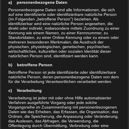
a) personenbezogene Daten
ersten nachweislichen Aufzeichnungen über
Personenbezogene Daten sind alle Informationen, die sich
unseren Sportplatz bis ins Jahr 1921 zurück.
auf eine identifizierte oder identifizierbare natürliche Person
Demnach durften wir 2021 zum Einen 100
(im Folgenden „betroffene Person") beziehen. Als
identifizierbar wird eine natürliche Person angesehen, die
Jahre Sport in Lockwitz und zum Anderen 30
direkt oder indirekt, insbesondere mittels Zuordnung zu einer
Jahre BSV Lockwitzgrund e.V. feiern.
Kennung wie einem Namen, zu einer Kennnummer, zu
Standortdaten, zu einer Online-Kennung oder zu einem oder
Weiterhin nutzen unsere Sektionen die
mehreren besonderen Merkmalen, die Ausdruck der
physischen, physiologischen, genetischen, psychischen,
Sporthalle der 123. Mittelschule an der Georg-
wirtschaftlichen, kulturellen oder sozialen Identität dieser
Palitzsch-Straße 44, die Sporthalle der SRH
natürlichen Person sind, identifiziert werden kann.
Oberschule auf der Urnenstraße 22 und die
b) betroffene Person
Sporthalle der 90. Grundschule auf der
Betroffene Person ist jede identifizierte oder identifizierbare
Kleinlugaer Straße 25
natürliche Person, deren personenbezogene Daten von dem
für die Verarbeitung Verantwortlichen verarbeitet werden.
c) Verarbeitung
Verarbeitung ist jeder mit oder ohne Hilfe automatisierter
Verfahren ausgeführte Vorgang oder jede solche
Vorgangsreihe im Zusammenhang mit personenbezogenen
Daten wie das Erheben, das Erfassen, die Organisation, das
Ordnen, die Speicherung, die Anpassung oder Veränderung,
das Auslesen, das Abfragen, die Verwendung, die
Offenlegung durch Übermittlung, Verbreitung oder eine