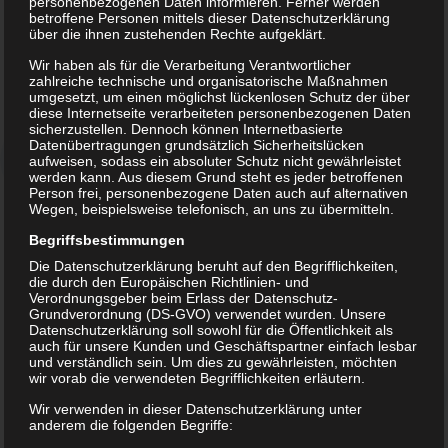
personenbezogenen Daten informieren. Ferner werden
betroffene Personen mittels dieser Datenschutzerklärung
über die ihnen zustehenden Rechte aufgeklärt.
Wir haben als für die Verarbeitung Verantwortlicher
zahlreiche technische und organisatorische Maßnahmen
umgesetzt, um einen möglichst lückenlosen Schutz der über
diese Internetseite verarbeiteten personenbezogenen Daten
sicherzustellen. Dennoch können Internetbasierte
Datenübertragungen grundsätzlich Sicherheitslücken
aufweisen, sodass ein absoluter Schutz nicht gewährleistet
werden kann. Aus diesem Grund steht es jeder betroffenen
Person frei, personenbezogene Daten auch auf alternativen
Wegen, beispielsweise telefonisch, an uns zu übermitteln.
Jedes Kind liebt es zu tanzen. Bei den Phoenix
Begriffsbestimmungen
Kids geben wir Kindern ab 6 Jahren ein erstes
Die Datenschutzerklärung beruht auf den Begrifflichkeiten,
die durch den Europäischen Richtlinien- und
Rhythmusgefühl mit an die Hand. Sie tauchen
Verordnungsgeber beim Erlass der Datenschutz-
erstmalig in die verschiedensten Styles ein, die
Grundverordnung (DS-GVO) verwendet wurden. Unsere
Datenschutzerklärung soll sowohl für die Öffentlichkeit als
Hip Hop zu bieten hat. Getanzt werden
auch für unsere Kunden und Geschäftspartner einfach lesbar
einfache Grundschritte zu Hip Hop, Funky-
und verständlich sein. Um dies zu gewährleisten, möchten
wir vorab die verwendeten Begrifflichkeiten erläutern.
Music und Breakbeats. Die ersten kleinen
Choreographien warten nur darauf, von
Wir verwenden in dieser Datenschutzerklärung unter
anderem die folgenden Begriffe:
coolen Kids getanzt zu werden. Bei den