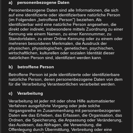
Phoenix Kids stehen Spiel, Spaß und ein
a) personenbezogene Daten
Einstieg in das Hip Hop-Tanzen im
Personenbezogene Daten sind alle Informationen, die sich
auf eine identifizierte oder identifizierbare natürliche Person
Vordergrund.
(im Folgenden „betroffene Person") beziehen. Als
identifizierbar wird eine natürliche Person angesehen, die
direkt oder indirekt, insbesondere mittels Zuordnung zu einer
Kennung wie einem Namen, zu einer Kennnummer, zu
Trainerin: Möö (Anja Möckel)
Standortdaten, zu einer Online-Kennung oder zu einem oder
mehreren besonderen Merkmalen, die Ausdruck der
physischen, physiologischen, genetischen, psychischen,
Wann? Donnerstags 17:00 Uhr – 18:00 Uhr
wirtschaftlichen, kulturellen oder sozialen Identität dieser
natürlichen Person sind, identifiziert werden kann.
Wo? Sporthalle der SRH Oberschule,
b) betroffene Person
Urnenstraße 22, 01257 Dresden
Betroffene Person ist jede identifizierte oder identifizierbare
natürliche Person, deren personenbezogene Daten von dem
für die Verarbeitung Verantwortlichen verarbeitet werden.
c) Verarbeitung
Verarbeitung ist jeder mit oder ohne Hilfe automatisierter
Verfahren ausgeführte Vorgang oder jede solche
Vorgangsreihe im Zusammenhang mit personenbezogenen
Daten wie das Erheben, das Erfassen, die Organisation, das
Ordnen, die Speicherung, die Anpassung oder Veränderung,
das Auslesen, das Abfragen, die Verwendung, die
Offenlegung durch Übermittlung, Verbreitung oder eine