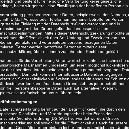
rderlich und besteht für eine solche Verarbeitung keine gesetzliche
dlage, holen wir generell eine Einwilligung der betroffenen Person ein.
 Verarbeitung personenbezogener Daten, beispielsweise des Namens, 
chrift, E-Mail-Adresse oder Telefonnummer einer betroffenen Person,
olgt stets im Einklang mit der Datenschutz-Grundverordnung und in
reinstimmung mit den für uns geltenden landesspezifischen
enschutzbestimmungen. Mittels dieser Datenschutzerklärung möchte u
ernehmen die Öffentlichkeit über Art, Umfang und Zweck der von uns
obenen, genutzten und verarbeiteten personenbezogenen Daten
rmieren. Ferner werden betroffene Personen mittels dieser
enschutzerklärung über die ihnen zustehenden Rechte aufgeklärt.
mannschaft des
BSV
Lockwitzgrund e.V.
haben als für die Verarbeitung Verantwortlicher zahlreiche technische 
anisatorische Maßnahmen umgesetzt, um einen möglichst lückenlosen
de Teil unseres Teams!
utz der über diese Internetseite verarbeiteten personenbezogenen Dat
herzustellen. Dennoch können Internetbasierte Datenübertragungen
ch aktives Volleyballteam? Die 1. Männermannschaft
dsätzlich Sicherheitslücken aufweisen, sodass ein absoluter Schutz ni
ährleistet werden kann. Aus diesem Grund steht es jeder betroffenen
auf neue Gesichter, die unsere Begeisterung für den Volleyballsport
son frei, personenbezogene Daten auch auf alternativen Wegen,
pielsweise telefonisch, an uns zu übermitteln.
riffsbestimmungen
Datenschutzerklärung beruht auf den Begrifflichkeiten, die durch den
opäischen Richtlinien- und Verordnungsgeber beim Erlass der
enschutz-Grundverordnung (DS-GVO) verwendet wurden. Unsere
nschutzerklärung soll sowohl für die Öffentlichkeit als auch für unsere
den und Geschäftspartner einfach lesbar und verständlich sein. Um di