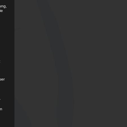
ung,
ie
t
ser
r
on