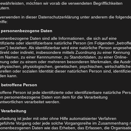
chule, Georg-Palitzsch-Straße 42, 01239 Dresden
ewährleisten, möchten wir vorab die verwendeten Begrifflichkeiten
utern.
straße 22, 01257 Dresden
 verwenden in dieser Datenschutzerklärung unter anderem die folgend
iffe:
personenbezogene Daten
sonenbezogene Daten sind alle Informationen, die sich auf eine
 21:00 Uhr
tifizierte oder identifizierbare natürliche Person (im Folgenden „betroff
20, 01257 Dresden
on") beziehen. Als identifizierbar wird eine natürliche Person angeseh
direkt oder indirekt, insbesondere mittels Zuordnung zu einer Kennung
em Namen, zu einer Kennnummer, zu Standortdaten, zu einer Online-
nung oder zu einem oder mehreren besonderen Merkmalen, die Ausdr
rtlichen Ehrgeiz mit einer tollen Gemeinschaft. Wir spielen aktuell i
physischen, physiologischen, genetischen, psychischen, wirtschaftliche
regelmäßig an verschiedenen Turnieren teil. Egal, ob du bereits
urellen oder sozialen Identität dieser natürlichen Person sind, identifizie
den kann.
 einer neuen Herausforderung suchst – bei uns bist du richtig! Wir
nik zu verbessern, Spiele zu bestreiten und gemeinsam unsere Ziele
betroffene Person
offene Person ist jede identifizierte oder identifizierbare natürliche Per
en personenbezogene Daten von dem für die Verarbeitung
ntwortlichen verarbeitet werden.
Verarbeitung
ten für Halle und Beachvolleyball
rbeitung ist jeder mit oder ohne Hilfe automatisierter Verfahren
Team
geführte Vorgang oder jede solche Vorgangsreihe im Zusammenhang 
keiten in der BFS Liga
sonenbezogenen Daten wie das Erheben, das Erfassen, die Organisati