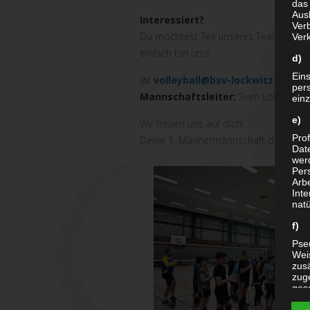
das
Aus
Interessiert?
Verb
Du möchtest Teil unseres Teams werd
Ver
einfach bei uns!
d) 
Ein
volleyball@
bsv
-lockwitzgrund.
per
Mannschaftsleiter:
Sven Lobeda
ein
e) 
Wir freuen uns auf dich!
Prof
Deine 1. Männermannschaft des
BSV
L
Dat
werd
Per
Arbe
Inte
nat
f) 
Pse
Wei
zusä
zug
ges
Maß