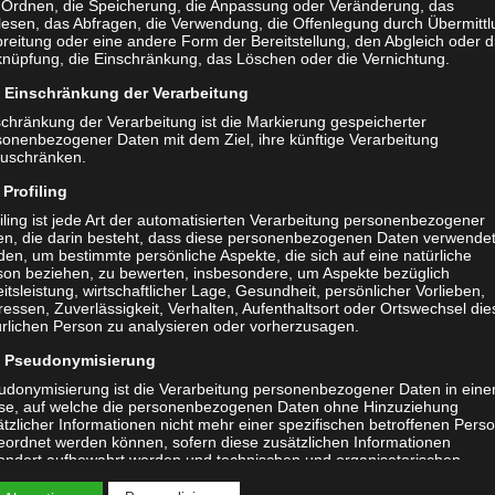
 Ordnen, die Speicherung, die Anpassung oder Veränderung, das
lesen, das Abfragen, die Verwendung, die Offenlegung durch Übermittl
reitung oder eine andere Form der Bereitstellung, den Abgleich oder d
en oder uns bei einem Training kennenlernen? Dann melde dich
knüpfung, die Einschränkung, das Löschen oder die Vernichtung.
Einschränkung der Verarbeitung
schränkung der Verarbeitung ist die Markierung gespeicherter
de
sonenbezogener Daten mit dem Ziel, ihre künftige Verarbeitung
zuschränken.
Profiling
iling ist jede Art der automatisierten Verarbeitung personenbezogener
ockwitzgrund e.V.
en, die darin besteht, dass diese personenbezogenen Daten verwende
en, um bestimmte persönliche Aspekte, die sich auf eine natürliche
son beziehen, zu bewerten, insbesondere, um Aspekte bezüglich
itsleistung, wirtschaftlicher Lage, Gesundheit, persönlicher Vorlieben,
ressen, Zuverlässigkeit, Verhalten, Aufenthaltsort oder Ortswechsel die
ürlichen Person zu analysieren oder vorherzusagen.
Pseudonymisierung
udonymisierung ist die Verarbeitung personenbezogener Daten in eine
se, auf welche die personenbezogenen Daten ohne Hinzuziehung
tzlicher Informationen nicht mehr einer spezifischen betroffenen Pers
eordnet werden können, sofern diese zusätzlichen Informationen
ondert aufbewahrt werden und technischen und organisatorischen
nahmen unterliegen, die gewährleisten, dass die personenbezogenen