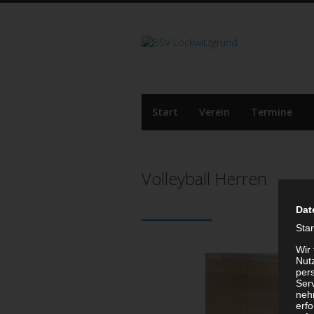
Start
Verein
Termine
Volleyball Herren
Dat
Sta
Wir
Nutz
per
Ser
neh
erf