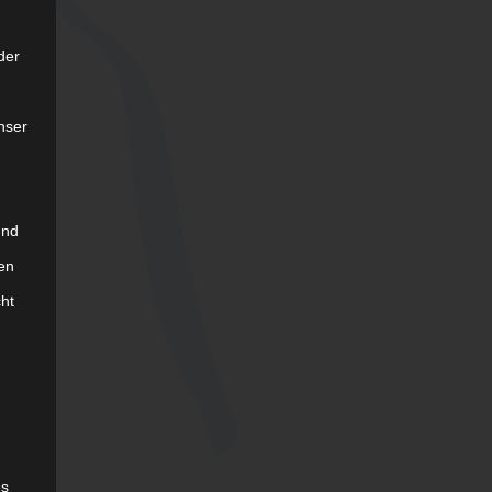
der
nser
und
en
cht
es