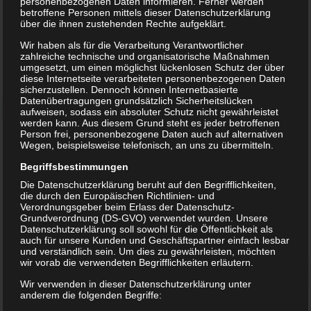
personenbezogenen Daten informieren. Ferner werden
vieles nicht mögliche wäre!!
betroffene Personen mittels dieser Datenschutzerklärung
über die ihnen zustehenden Rechte aufgeklärt.
Alle Sponsoren-Logos sind interaktive
Wir haben als für die Verarbeitung Verantwortlicher
Schaltflächen. Klickt einfach drauf und
zahlreiche technische und organisatorische Maßnahmen
lasst euch anzeigen was sich dahinter
umgesetzt, um einen möglichst lückenlosen Schutz der über
diese Internetseite verarbeiteten personenbezogenen Daten
verbirgt. Wenn ihr euch entschließen
sicherzustellen. Dennoch können Internetbasierte
solltet einen unserer Sponsoren
Datenübertragungen grundsätzlich Sicherheitslücken
aufweisen, sodass ein absoluter Schutz nicht gewährleistet
aufzusuchen, dann grüßt schön im
werden kann. Aus diesem Grund steht es jeder betroffenen
Namen des BSV Lockwitzgrund und
Person frei, personenbezogene Daten auch auf alternativen
Wegen, beispielsweise telefonisch, an uns zu übermitteln.
bedankt euch für die Unterstützung.
Begriffsbestimmungen
Die Datenschutzerklärung beruht auf den Begrifflichkeiten,
die durch den Europäischen Richtlinien- und
Verordnungsgeber beim Erlass der Datenschutz-
Grundverordnung (DS-GVO) verwendet wurden. Unsere
Datenschutzerklärung soll sowohl für die Öffentlichkeit als
auch für unsere Kunden und Geschäftspartner einfach lesbar
und verständlich sein. Um dies zu gewährleisten, möchten
wir vorab die verwendeten Begrifflichkeiten erläutern.
Wir verwenden in dieser Datenschutzerklärung unter
anderem die folgenden Begriffe: