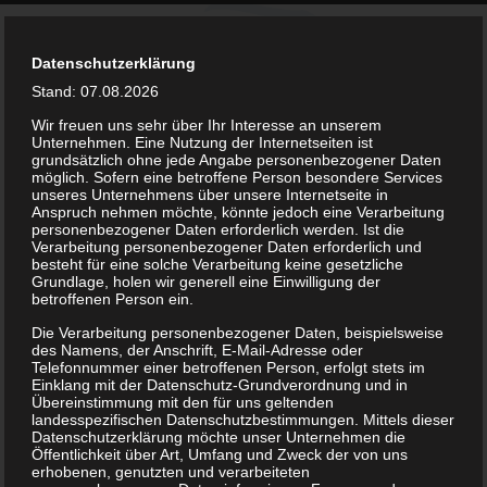
Datenschutzerklärung
Stand: 07.08.2026
Wir freuen uns sehr über Ihr Interesse an unserem
Unternehmen. Eine Nutzung der Internetseiten ist
grundsätzlich ohne jede Angabe personenbezogener Daten
kontakt@bsv-lockwitzgrund.de
möglich. Sofern eine betroffene Person besondere Services
unseres Unternehmens über unsere Internetseite in
Anspruch nehmen möchte, könnte jedoch eine Verarbeitung
personenbezogener Daten erforderlich werden. Ist die
Verarbeitung personenbezogener Daten erforderlich und
besteht für eine solche Verarbeitung keine gesetzliche
Grundlage, holen wir generell eine Einwilligung der
betroffenen Person ein.
Sponsoren
Die Verarbeitung personenbezogener Daten, beispielsweise
des Namens, der Anschrift, E-Mail-Adresse oder
Telefonnummer einer betroffenen Person, erfolgt stets im
Einklang mit der Datenschutz-Grundverordnung und in
Übereinstimmung mit den für uns geltenden
landesspezifischen Datenschutzbestimmungen. Mittels dieser
Datenschutzerklärung möchte unser Unternehmen die
Ein großes Dankeschön an unsere
Öffentlichkeit über Art, Umfang und Zweck der von uns
Sponsoren, ohne deren Unterstützung
erhobenen, genutzten und verarbeiteten