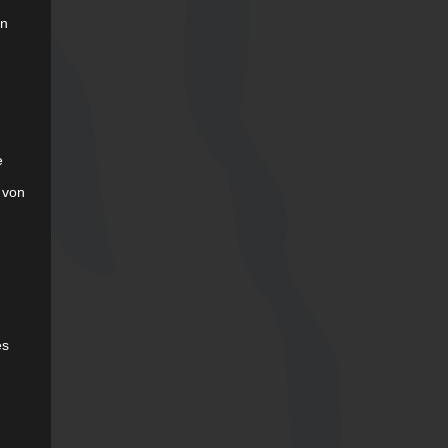
on
e
 von
es
g