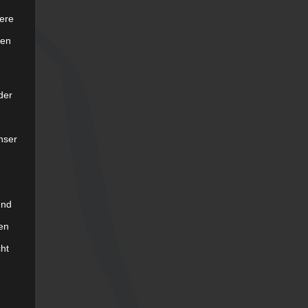
ere
ten
der
nser
und
en
cht