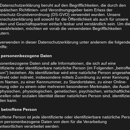
Datenschutzerklärung beruht auf den Begrifflichkeiten, die durch den
ndes durch den Verein, besteht die Möglichkeit das Fussballfeld,
opäischen Richtlinien- und Verordnungsgeber beim Erlass der
enschutz-Grundverordnung (DS-GVO) verwendet wurden. Unsere
artplatz für die eigenen Nutzung zu mieten. Nimm dazu einfach
nschutzerklärung soll sowohl für die Öffentlichkeit als auch für unsere
den und Geschäftspartner einfach lesbar und verständlich sein. Um di
ewährleisten, möchten wir vorab die verwendeten Begrifflichkeiten
utern.
 verwenden in dieser Datenschutzerklärung unter anderem die folgend
iffe:
personenbezogene Daten
sonenbezogene Daten sind alle Informationen, die sich auf eine
tifizierte oder identifizierbare natürliche Person (im Folgenden „betroff
on") beziehen. Als identifizierbar wird eine natürliche Person angeseh
direkt oder indirekt, insbesondere mittels Zuordnung zu einer Kennung
em Namen, zu einer Kennnummer, zu Standortdaten, zu einer Online-
nung oder zu einem oder mehreren besonderen Merkmalen, die Ausdr
physischen, physiologischen, genetischen, psychischen, wirtschaftliche
urellen oder sozialen Identität dieser natürlichen Person sind, identifizie
den kann.
betroffene Person
offene Person ist jede identifizierte oder identifizierbare natürliche Per
en personenbezogene Daten von dem für die Verarbeitung
ntwortlichen verarbeitet werden.