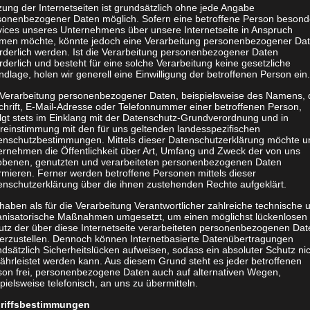
ung der Internetseiten ist grundsätzlich ohne jede Angabe
sonenbezogener Daten möglich. Sofern eine betroffene Person besond
vices unseres Unternehmens über unsere Internetseite in Anspruch
men möchte, könnte jedoch eine Verarbeitung personenbezogener Da
orderlich werden. Ist die Verarbeitung personenbezogener Daten
rderlich und besteht für eine solche Verarbeitung keine gesetzliche
dlage, holen wir generell eine Einwilligung der betroffenen Person ein.
 Verarbeitung personenbezogener Daten, beispielsweise des Namens, 
chrift, E-Mail-Adresse oder Telefonnummer einer betroffenen Person,
olgt stets im Einklang mit der Datenschutz-Grundverordnung und in
reinstimmung mit den für uns geltenden landesspezifischen
enschutzbestimmungen. Mittels dieser Datenschutzerklärung möchte u
ernehmen die Öffentlichkeit über Art, Umfang und Zweck der von uns
obenen, genutzten und verarbeiteten personenbezogenen Daten
rmieren. Ferner werden betroffene Personen mittels dieser
enschutzerklärung über die ihnen zustehenden Rechte aufgeklärt.
haben als für die Verarbeitung Verantwortlicher zahlreiche technische 
anisatorische Maßnahmen umgesetzt, um einen möglichst lückenlosen
utz der über diese Internetseite verarbeiteten personenbezogenen Dat
herzustellen. Dennoch können Internetbasierte Datenübertragungen
dsätzlich Sicherheitslücken aufweisen, sodass ein absoluter Schutz ni
ährleistet werden kann. Aus diesem Grund steht es jeder betroffenen
son frei, personenbezogene Daten auch auf alternativen Wegen,
pielsweise telefonisch, an uns zu übermitteln.
riffsbestimmungen