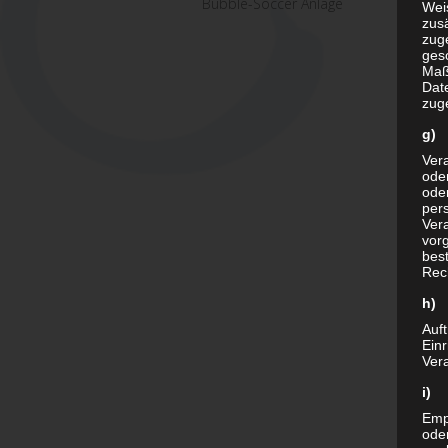
Bubble-Soccer Anlage
Wei
zusä
zug
ges
Maß
Date
zug
g) 
Vera
oder
ode
per
Ver
vor
bes
Rec
h) 
Auft
Ein
Vera
i)
Empf
ode