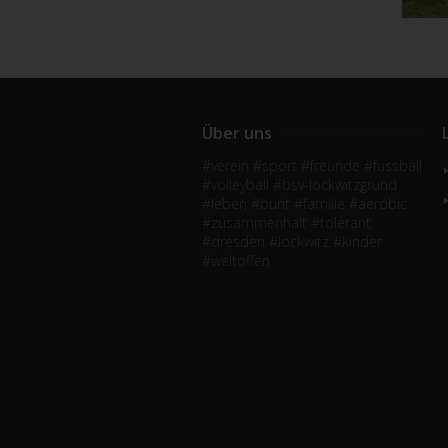
Die
Loc
012
Deu
Über uns
035
#verein #sport #freunde #fussball
E-M
#volleyball #bsv-lockwitzgrund
Coo
#leben #bunt #familie #aerobic
#zusammenhalt #tolerant
Die
#dresden #lockwitz #kinder
und
effe
#weltoffen
Tec
Ger
Int
Sie
dur
Zah
enth
Ken
Int
kön