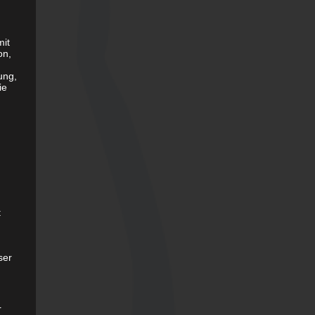
mit
e
on,
ung,
ie
t
ser
r