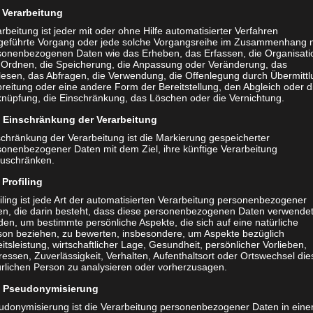
Verarbeitung
er Spielemobil mit der vereinseigenen Hüpfburg anzumieten. Im
rbeitung ist jeder mit oder ohne Hilfe automatisierter Verfahren
geführte Vorgang oder jede solche Vorgangsreihe im Zusammenhang 
nklusive Unterlage und Gebläse und viele verschiedene Outdoor-Spiel
sonenbezogenen Daten wie das Erheben, das Erfassen, die Organisati
 Ordnen, die Speicherung, die Anpassung oder Veränderung, das
lesen, das Abfragen, die Verwendung, die Offenlegung durch Übermittl
reitung oder eine andere Form der Bereitstellung, den Abgleich oder d
knüpfung, die Einschränkung, das Löschen oder die Vernichtung.
Einschränkung der Verarbeitung
schränkung der Verarbeitung ist die Markierung gespeicherter
sonenbezogener Daten mit dem Ziel, ihre künftige Verarbeitung
zuschränken.
Profiling
iling ist jede Art der automatisierten Verarbeitung personenbezogener
en, die darin besteht, dass diese personenbezogenen Daten verwende
en, um bestimmte persönliche Aspekte, die sich auf eine natürliche
son beziehen, zu bewerten, insbesondere, um Aspekte bezüglich
itsleistung, wirtschaftlicher Lage, Gesundheit, persönlicher Vorlieben,
ressen, Zuverlässigkeit, Verhalten, Aufenthaltsort oder Ortswechsel die
ürlichen Person zu analysieren oder vorherzusagen.
Pseudonymisierung
udonymisierung ist die Verarbeitung personenbezogener Daten in eine