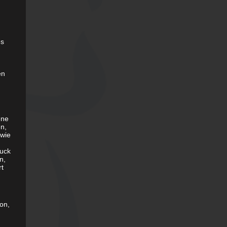
es
en
ene
en,
 wie
uck
n,
rt
son,