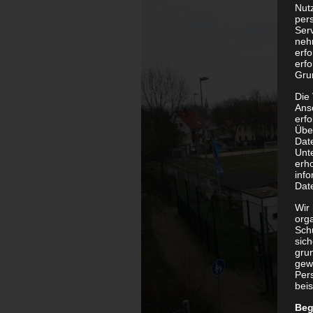
Nutz
per
Ser
neh
erf
erfo
Grun
Die
Ans
erf
Übe
Dat
Unt
erh
info
Dat
Wir 
org
Sch
sic
grun
gew
Per
beis
Beg