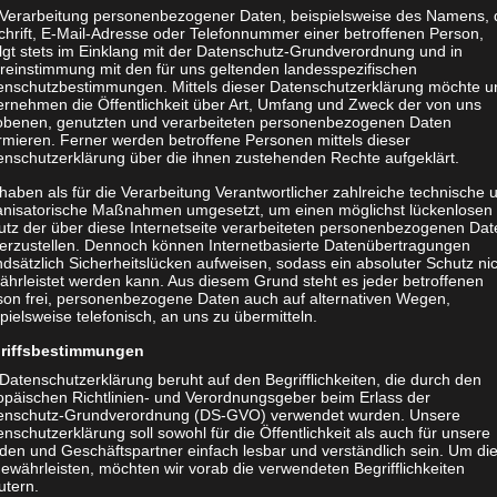
 Verarbeitung personenbezogener Daten, beispielsweise des Namens, 
ball Spielberichte
chrift, E-Mail-Adresse oder Telefonnummer einer betroffenen Person,
olgt stets im Einklang mit der Datenschutz-Grundverordnung und in
spielen eingestellt!
reinstimmung mit den für uns geltenden landesspezifischen
enschutzbestimmungen. Mittels dieser Datenschutzerklärung möchte u
ernehmen die Öffentlichkeit über Art, Umfang und Zweck der von uns
n Woche, reisten wir heute in den Dresdner Ostrapark zu den Damen
obenen, genutzten und verarbeiteten personenbezogenen Daten
ele Jahre in der Landesklasse unterwegs sind. Es ist eine sehr
rmieren. Ferner werden betroffene Personen mittels dieser
enschutzerklärung über die ihnen zustehenden Rechte aufgeklärt.
e auch sehr körperbetont, aber fair spielt. Wir hatten große
na und Michelle fallen nach dem letzten Spiel gleich 2 Offensivkräfte
haben als für die Verarbeitung Verantwortlicher zahlreiche technische 
anisatorische Maßnahmen umgesetzt, um einen möglichst lückenlosen
ankheitsbedingt kurzfristig passen. Somit mussten wir vor allem im
utz der über diese Internetseite verarbeiteten personenbezogenen Dat
ovisieren. In Halbzeit 1 hatten wir das Spiel und den Gegner gut im
herzustellen. Dennoch können Internetbasierte Datenübertragungen
dsätzlich Sicherheitslücken aufweisen, sodass ein absoluter Schutz ni
sten sich erst finden, aber insgesamt standen wir gut und konnten
ährleistet werden kann. Aus diesem Grund steht es jeder betroffenen
en verhindern. Selbst wollten wir mit schnellen Gegenstößen zum
son frei, personenbezogene Daten auch auf alternativen Wegen,
pielsweise telefonisch, an uns zu übermitteln.
 4 Minuten gelang dies. Ellen setzte sich gegen ihre Gegenspielerin
 ein. Wir standen weiterhin tief und kontrollierten das Spiel, nur bei
riffsbestimmungen
nen hatten wir einige Male unsere Probleme, diese konsequent zu
Datenschutzerklärung beruht auf den Begrifflichkeiten, die durch den
opäischen Richtlinien- und Verordnungsgeber beim Erlass der
Ellen wiederum ihre Gegenspielerin abschütteln und wir führten mit 2:0
enschutz-Grundverordnung (DS-GVO) verwendet wurden. Unsere
euter Versuch von Ellen am Pfosten. Dann aber gaben wir das Spiel her
nschutzerklärung soll sowohl für die Öffentlichkeit als auch für unsere
den und Geschäftspartner einfach lesbar und verständlich sein. Um di
edsrichter nach einem Zweikampf im Strafraum auf Elfmeter für Lok.
ewährleisten, möchten wir vorab die verwendeten Begrifflichkeiten
ielt aber den Strafstoß bravorös. Doch bei der darauffolgenden Ecke
utern.