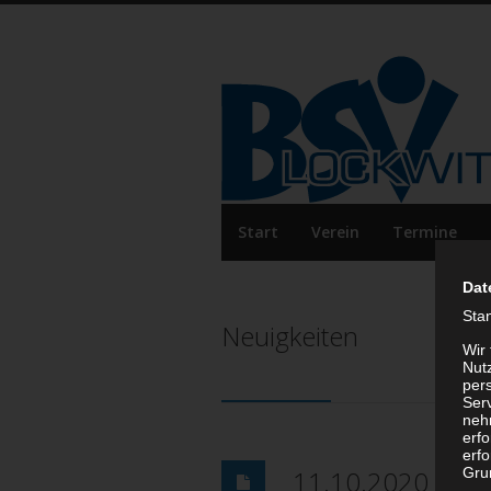
Start
Verein
Termine
Dat
Sta
Neuigkeiten
Wir
Nutz
per
Ser
neh
erf
erfo
11.10.2020 FSV 
Grun