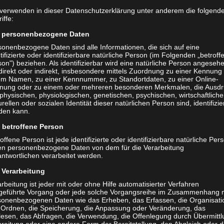
m Bilde und Lok verkürzte mit dem Pausenpfiff.
 verwenden in dieser Datenschutzerklärung unter anderem die folgend
iffe:
gen die Gastgeberinnen noch energischer und motivierter ans Werk,
personenbezogene Daten
s ein. Wieder nach einer Ecke. Wir konnten nun wenig entgegensetzen
sonenbezogene Daten sind alle Informationen, die sich auf eine
. Die fast logische Folge: Gegentor. Wir verloren fast vollends den
tifizierte oder identifizierbare natürliche Person (im Folgenden „betroff
noch den 4. Treffer. Dann war die Luft raus. Obwohl noch viel Zeit war
on") beziehen. Als identifizierbar wird eine natürliche Person angeseh
direkt oder indirekt, insbesondere mittels Zuordnung zu einer Kennung
aufbäumen. Kurz vor Schluss gab es dann noch Gegentreffer Nr. 5,
em Namen, zu einer Kennnummer, zu Standortdaten, zu einer Online-
am heutigen Tage. Selbst hatten wir noch 2 gute Gelegenheiten, aber
nung oder zu einem oder mehreren besonderen Merkmalen, die Ausdr
physischen, physiologischen, genetischen, psychischen, wirtschaftliche
urellen oder sozialen Identität dieser natürlichen Person sind, identifizie
den kann.
tritts in der 2. Hälfte haben wir verdient verloren. Warum der
betroffene Person
 riss, ist im Moment etwas unerklärlich. Wir hatten keinerlei
gut organisierte Lokmannschaft zu gefährden. Auch kämpferisch
offene Person ist jede identifizierte oder identifizierbare natürliche Per
en personenbezogene Daten von dem für die Verarbeitung
 ihren Möglichkeiten. Heißt nun: Diese Niederlage schnell wegstecken
ntwortlichen verarbeitet werden.
mmenden Sonntag kommt Reichenbach in den Lockwitzgrund. Das wir
Verarbeitung
e junge Mannschaft und werden daraus lernen (müssen). Es gibt halt so
rbeitung ist jeder mit oder ohne Hilfe automatisierter Verfahren
 so viel schief, dass die Punkte eben verloren gehen.
geführte Vorgang oder jede solche Vorgangsreihe im Zusammenhang 
sonenbezogenen Daten wie das Erheben, das Erfassen, die Organisati
phania, Selina, Lotti, Lena – Kristin, Louise, Anni, Meike, Sandy – Ellen
 Ordnen, die Speicherung, die Anpassung oder Veränderung, das
lesen, das Abfragen, die Verwendung, die Offenlegung durch Übermittl