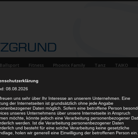
Ballsport
Fitness
Phoenix Family
Tanz
TAIKO
enschutzerklärung
nd: 08.08.2026
 freuen uns sehr über Ihr Interesse an unserem Unternehmen. Eine
ung der Internetseiten ist grundsätzlich ohne jede Angabe
sonenbezogener Daten möglich. Sofern eine betroffene Person besond
vices unseres Unternehmens über unsere Internetseite in Anspruch
men möchte, könnte jedoch eine Verarbeitung personenbezogener Da
orderlich werden. Ist die Verarbeitung personenbezogener Daten
rderlich und besteht für eine solche Verarbeitung keine gesetzliche
Lok Dresden vs. Frauen
dlage, holen wir generell eine Einwilligung der betroffenen Person ein.