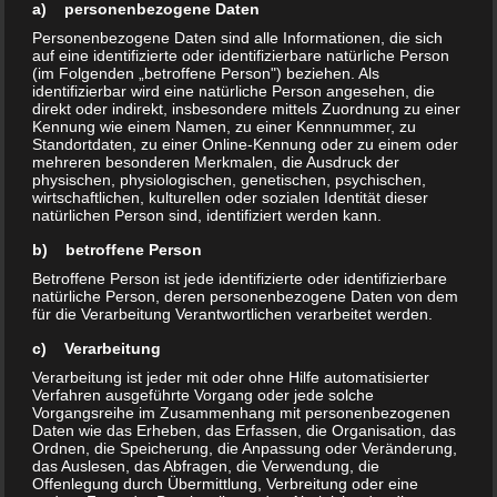
a) personenbezogene Daten
heute 11 Mädels aufbieten, um im
Personenbezogene Daten sind alle Informationen, die sich
Sachsenpokal um den Einzug in die
auf eine identifizierte oder identifizierbare natürliche Person
nächste Runde zu kämpfen. Die 2.
(im Folgenden „betroffene Person") beziehen. Als
identifizierbar wird eine natürliche Person angesehen, die
von Spitzkunnersdorf spielt mit in
direkt oder indirekt, insbesondere mittels Zuordnung zu einer
unserer Landesklassenstaffel. Es
Kennung wie einem Namen, zu einer Kennnummer, zu
Standortdaten, zu einer Online-Kennung oder zu einem oder
hieß also durchhalten.
mehreren besonderen Merkmalen, die Ausdruck der
physischen, physiologischen, genetischen, psychischen,
Durch die Absagen mussten wir
wirtschaftlichen, kulturellen oder sozialen Identität dieser
wieder umstellen. Mit dem Anpfiff
natürlichen Person sind, identifiziert werden kann.
plätscherte das Spiel los. Beide
b) betroffene Person
Teams suchten Halt im
Betroffene Person ist jede identifizierte oder identifizierbare
Defensivverhalten, kaum gezielte
natürliche Person, deren personenbezogene Daten von dem
für die Verarbeitung Verantwortlichen verarbeitet werden.
Aktionen nach vorn. Wir versuchten,
uns zu finden. Aber nach dem
c) Verarbeitung
ersten Eckball der Gastgeberinnen
Verarbeitung ist jeder mit oder ohne Hilfe automatisierter
Verfahren ausgeführte Vorgang oder jede solche
gerieten wir ins Hintertreffen. Eine
Vorgangsreihe im Zusammenhang mit personenbezogenen
Spielerin packte einen
Daten wie das Erheben, das Erfassen, die Organisation, das
Ordnen, die Speicherung, die Anpassung oder Veränderung,
Sonntagsschuss aus. Unhaltbar.
das Auslesen, das Abfragen, die Verwendung, die
Aber wir waren ja Rückstand von der
Offenlegung durch Übermittlung, Verbreitung oder eine