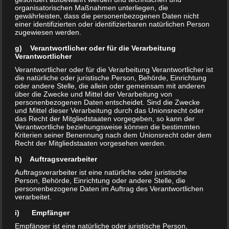
Zur Pause leckten wir uns die
organisatorischen Maßnahmen unterliegen, die
gewährleisten, dass die personenbezogenen Daten nicht
Wunden, bei Michelle hatten Wade
einer identifizierten oder identifizierbaren natürlichen Person
und Schienbein schon blaue
zugewiesen werden.
Verfärbungen. Alle bissen auf die
g) Verantwortlicher oder für die Verarbeitung
Zähne und weiter gings.
Verantwortlicher
Verantwortlicher oder für die Verarbeitung Verantwortlicher ist
Im 2. Durchgang waren wir besser,
die natürliche oder juristische Person, Behörde, Einrichtung
kamen immer mehr in die
oder andere Stelle, die allein oder gemeinsam mit anderen
über die Zwecke und Mittel der Verarbeitung von
gegnerische Hälfte. Aber die wenigen
personenbezogenen Daten entscheidet. Sind die Zwecke
Chancen konnten wir nicht
und Mittel dieser Verarbeitung durch das Unionsrecht oder
das Recht der Mitgliedstaaten vorgegeben, so kann der
verwerten. Das Anrennen war
Verantwortliche beziehungsweise können die bestimmten
kräfteraubend. Auch
Kriterien seiner Benennung nach dem Unionsrecht oder dem
Recht der Mitgliedstaaten vorgesehen werden.
Spitzkunnersdorf ließ merklich nach,
h) Auftragsverarbeiter
nur konnten Sie 3 frische
Spielerinnen bringen.
Auftragsverarbeiter ist eine natürliche oder juristische
Person, Behörde, Einrichtung oder andere Stelle, die
personenbezogene Daten im Auftrag des Verantwortlichen
Kurz vor Schluss knallte dann ein
verarbeitet.
Schuss der Gastgeberinnen an die
i) Empfänger
Unterkante der Latte. Der
Empfänger ist eine natürliche oder juristische Person,
Linienrichter hatte den Ball drin