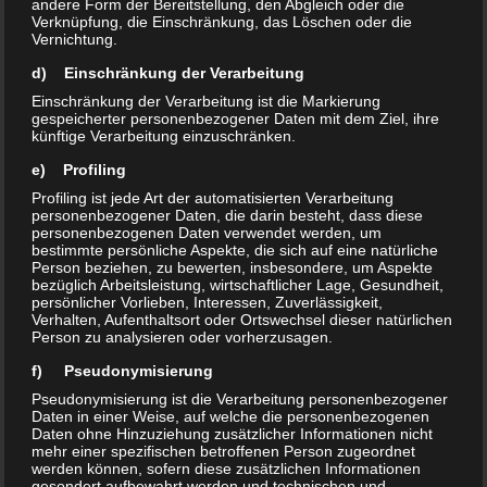
andere Form der Bereitstellung, den Abgleich oder die
letzten Woche noch gewohnt. Also
Verknüpfung, die Einschränkung, das Löschen oder die
weitermachen! Lange brachten wir
Vernichtung.
nichts Zielstrebiges zu Stande. Wir
d) Einschränkung der Verarbeitung
waren immer einen Schritt zu
Einschränkung der Verarbeitung ist die Markierung
langsam und meistens zu weit weg
gespeicherter personenbezogener Daten mit dem Ziel, ihre
künftige Verarbeitung einzuschränken.
von den Gegenspielerinnen. Zudem
machte uns die (erwartete) äußerste
e) Profiling
Robustheit der Spitzkunnersdorfer
Profiling ist jede Art der automatisierten Verarbeitung
personenbezogener Daten, die darin besteht, dass diese
Damen sehr zu schaffen. Immer
personenbezogenen Daten verwendet werden, um
wieder bekamen unsere
bestimmte persönliche Aspekte, die sich auf eine natürliche
Person beziehen, zu bewerten, insbesondere, um Aspekte
Spielerinnen mal einen Ellenbogen
bezüglich Arbeitsleistung, wirtschaftlicher Lage, Gesundheit,
ins Kreuz, kurzes Drüberhalten war
persönlicher Vorlieben, Interessen, Zuverlässigkeit,
Verhalten, Aufenthaltsort oder Ortswechsel dieser natürlichen
normal. Der Schiri ließ es zu, wir
Person zu analysieren oder vorherzusagen.
konnten nicht gegenhalten und
f) Pseudonymisierung
waren auch nicht schnell und im
Pseudonymisierung ist die Verarbeitung personenbezogener
Kopf nicht wach genug, um an den
Daten in einer Weise, auf welche die personenbezogenen
Gegenspielerinnen vorbei zu
Daten ohne Hinzuziehung zusätzlicher Informationen nicht
mehr einer spezifischen betroffenen Person zugeordnet
kommen.
werden können, sofern diese zusätzlichen Informationen
gesondert aufbewahrt werden und technischen und