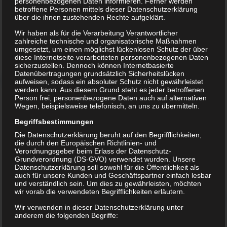
personenbezogenen Daten informieren. Ferner werden
betroffene Personen mittels dieser Datenschutzerklärung
über die ihnen zustehenden Rechte aufgeklärt.
Wir haben als für die Verarbeitung Verantwortlicher
zahlreiche technische und organisatorische Maßnahmen
umgesetzt, um einen möglichst lückenlosen Schutz der über
diese Internetseite verarbeiteten personenbezogenen Daten
12.09.2021 – TSV
sicherzustellen. Dennoch können Internetbasierte
Datenübertragungen grundsätzlich Sicherheitslücken
Spitzkunnersdorf 2.
aufweisen, sodass ein absoluter Schutz nicht gewährleistet
werden kann. Aus diesem Grund steht es jeder betroffenen
gegen
Person frei, personenbezogene Daten auch auf alternativen
Wegen, beispielsweise telefonisch, an uns zu übermitteln.
BSV/Lichtenberg
Begriffsbestimmungen
Ich hatte knapp 2 Stunden auf der
Die Datenschutzerklärung beruht auf den Begrifflichkeiten,
Rückfahrt Zeit, mir zu überlegen,
die durch den Europäischen Richtlinien- und
Verordnungsgeber beim Erlass der Datenschutz-
was ich zu unserem Spiel bei der 2.
Grundverordnung (DS-GVO) verwendet wurden. Unsere
Vertretung von Spitzkunnersdorf
Datenschutzerklärung soll sowohl für die Öffentlichkeit als
auch für unsere Kunden und Geschäftspartner einfach lesbar
schreiben soll…
und verständlich sein. Um dies zu gewährleisten, möchten
wir vorab die verwendeten Begrifflichkeiten erläutern.
Ich versuche es mal. Im Laufe der
Wir verwenden in dieser Datenschutzerklärung unter
Woche kam eine Absage nach der
anderem die folgenden Begriffe:
anderen, aber immerhin konnten wir